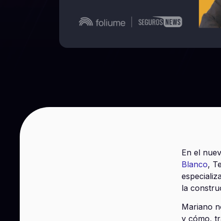
En el nue
Blanco
, T
especializ
la constru
Mariano n
y cómo, tr