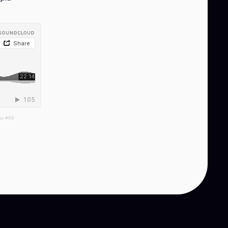
as #68