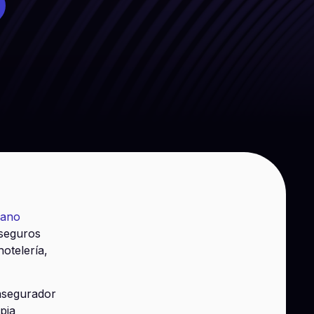
iano
 seguros
hotelería,
asegurador
pia