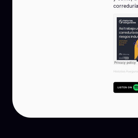
correduría
Historias Asegur