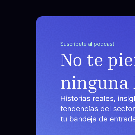
Suscríbete al podcast
No te pi
ninguna 
Historias reales, insi
tendencias del secto
tu bandeja de entrad