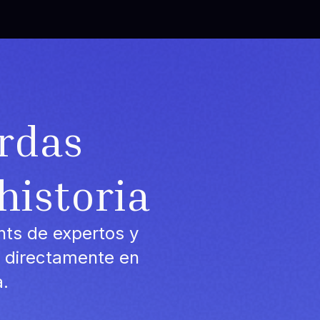
erdas
historia
ghts de expertos y
r directamente en
a.