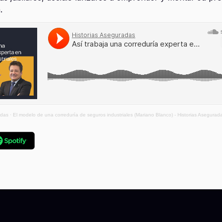
.
adas
·
El modelo de una correduría de seguros industriales (Mariano Blanco) - Historias Asegurad