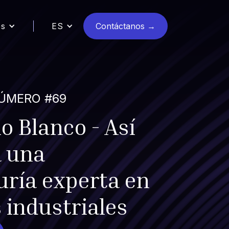
os
ES
Contáctanos →
NÚMERO #69
o Blanco - Así
a una
uría experta en
 industriales